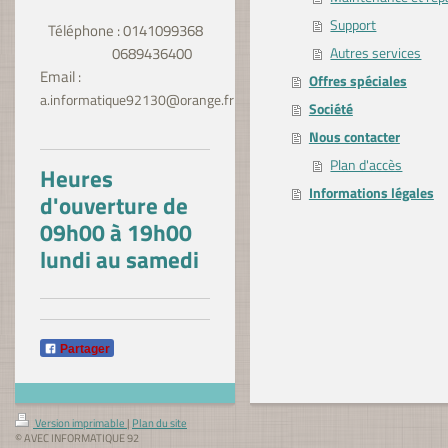
Support
Téléphone : 0141099368
Autres services
0689436400
Email :
Offres spéciales
a.informatique92130@orange.fr
Société
Nous contacter
Plan d'accès
Heures
Informations légales
d'ouverture de
09h00 à 19h00
lundi au samedi
Partager
Version imprimable
|
Plan du site
© AVEC INFORMATIQUE 92