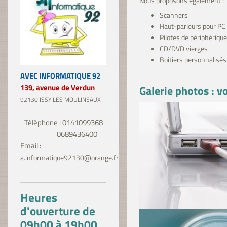
Nous proposons également :
Scanners
Haut-parleurs pour PC
Pilotes de périphériqu
CD/DVD vierges
Boîtiers personnalisés
AVEC INFORMATIQUE 92
139, avenue de Verdun
Galerie photos : v
92130 ISSY LES MOULINEAUX
Téléphone : 0141099368
0689436400
Email :
a.informatique92130@orange.fr
Heures
d'ouverture de
09h00 à 19h00